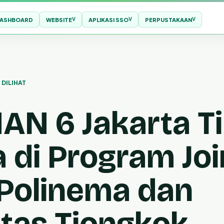
ASHBOARD
WEBSITE
APLIKASI SSO
PERPUSTAKAAN
 DILIHAT
AN 6 Jakarta T
 di Program Joi
Polinema dan
itas Tiongkok