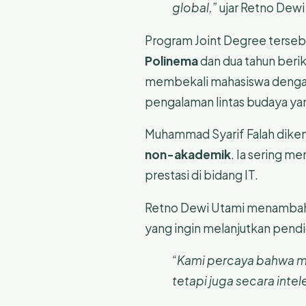
global,”
ujar Retno Dew
Program Joint Degree tersebu
Polinema
dan dua tahun beri
membekali mahasiswa dengan p
pengalaman lintas budaya y
Muhammad Syarif Falah diken
non-akademik
. Ia sering 
prestasi di bidang IT.
Retno Dewi Utami menambahk
yang ingin melanjutkan pendid
“Kami percaya bahwa mad
tetapi juga secara intel