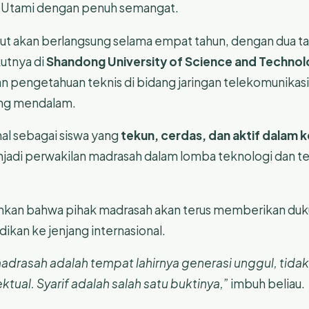
i Utami dengan penuh semangat.
t akan berlangsung selama empat tahun, dengan dua tah
kutnya di
Shandong University of Science and Techno
engetahuan teknis di bidang jaringan telekomunikasi d
ang mendalam.
al sebagai siswa yang
tekun, cerdas, dan aktif dalam
menjadi perwakilan madrasah dalam lomba teknologi dan
an bahwa pihak madrasah akan terus memberikan duku
ikan ke jenjang internasional.
rasah adalah tempat lahirnya generasi unggul, tidak 
ektual. Syarif adalah salah satu buktinya,”
imbuh beliau.