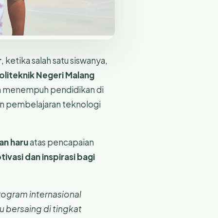
r
, ketika salah satu siswanya,
oliteknik Negeri Malang
an menempuh pendidikan di
n pembelajaran teknologi
an haru
atas pencapaian
ivasi dan inspirasi bagi
rogram internasional
 bersaing di tingkat