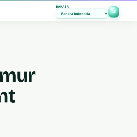
BAHASA
SS
imur
nt