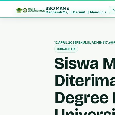
SSO MAN 6
D
Madrasah Maju | Bermutu | Mendunia
Lewati
ke
konten
12 APRIL 2025
PENULIS: ADMIN6
17,609
JURNALISTIK
Siswa M
Diterima
Degree 
Univers