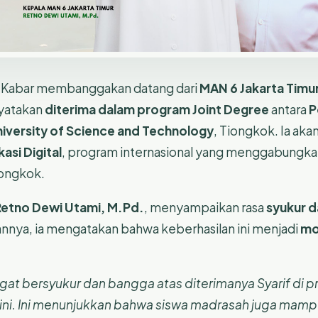
 Kabar membanggakan datang dari
MAN 6 Jakarta Timu
nyatakan
diterima dalam program Joint Degree
antara
P
iversity of Science and Technology
, Tiongkok. Ia ak
asi Digital
, program internasional yang menggabungka
iongkok.
Retno Dewi Utami, M.Pd.
, menyampaikan rasa
syukur d
annya, ia mengatakan bahwa keberhasilan ini menjadi
mot
ngat bersyukur dan bangga atas diterimanya Syarif di p
ini. Ini menunjukkan bahwa siswa madrasah juga mampu