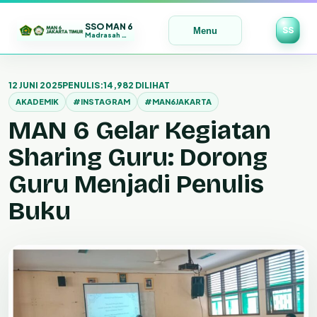
SSO MAN 6
SS
Menu
Madrasah Maju | Bermutu | Mendunia
Lewati
ke
12 JUNI 2025
PENULIS:
14,982 DILIHAT
konten
AKADEMIK
#INSTAGRAM
#MAN6JAKARTA
MAN 6 Gelar Kegiatan
Sharing Guru: Dorong
Guru Menjadi Penulis
Buku