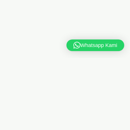
Whatsapp Kami
JUMLAH PENGUNJUNG
Harian
Mingguan
96
784