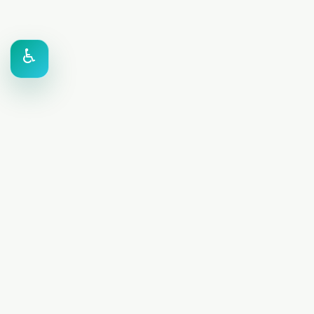
♿
MAN 6 JAKARTA TIMUR
PR
K
Jl. MAN 6 RT.10/RW.4, Kel. Dukuh, Kec.
K