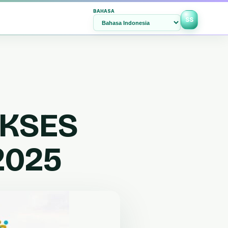
BAHASA
SS
AKSES
 2025