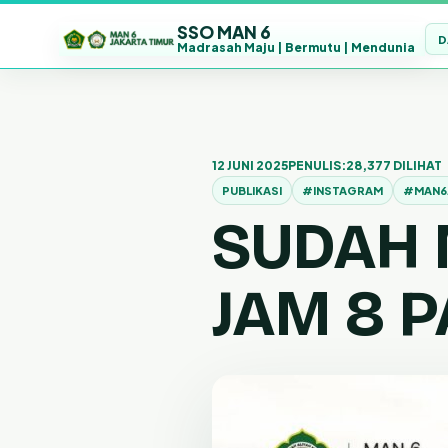
SSO MAN 6
D
Madrasah Maju | Bermutu | Mendunia
Lewati
ke
konten
12 JUNI 2025
PENULIS:
28,377 DILIHAT
PUBLIKASI
#INSTAGRAM
#MAN6
SUDAH 
JAM 8 PA