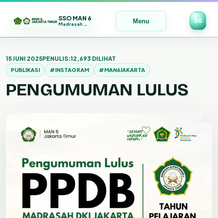
SSO MAN 6
SS
Menu
Madrasah Maju | Bermutu | Mendunia
Lewati
ke
15 JUNI 2025
PENULIS:
12,693 DILIHAT
konten
PUBLIKASI
#INSTAGRAM
#MAN6JAKARTA
PENGUMUMAN LULUS