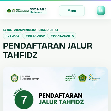
SSO MAN 6
SS
Menu
Madrasah Maju | Bermutu | Mendunia
Lewati
ke
16 JUNI 2025
PENULIS:
11,456 DILIHAT
konten
PUBLIKASI
#INSTAGRAM
#MAN6JAKARTA
PENDAFTARAN JALUR
TAHFIDZ