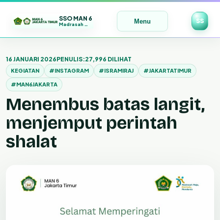
SSO MAN 6
SS
Menu
Madrasah Maju | Bermutu | Mendunia
Lewati
ke
16 JANUARI 2026
PENULIS:
27,996 DILIHAT
konten
KEGIATAN
#INSTAGRAM
#ISRAMIRAJ
#JAKARTATIMUR
#MAN6JAKARTA
Menembus batas langit,
menjemput perintah
shalat