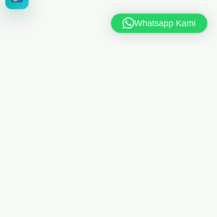
Whatsapp Kami
MAN 6 JAKARTA TIMUR
Jl. MAN 6 RT.10/RW.4, Kel. Dukuh, Kec. Kramat Jati,
Jakarta Timur 13550
021-8404248
Telp
/
085175461613
Whatsapp
man6jkt@kemenag.go.id
Senin - Jumat, 08.00 - 15.00 WIB