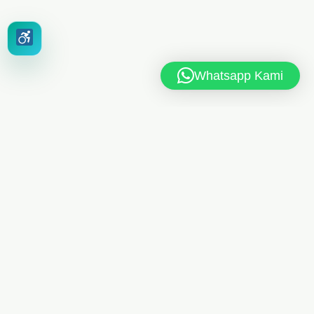
Whatsapp Kami
MAN 6 JAKARTA TIMUR
Jl. MAN 6 RT.10/RW.4, Kel. Dukuh, Kec. Kramat Jati,
Jakarta Timur 13550
021-8404248
Telp
/
085175461613
Whatsapp