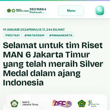
SSO MAN 6
SS
Menu
Madrasah Maju | Bermutu | Mendunia
Lewati
ke
19 JANUARI 2026
PENULIS:
11,246 DILIHAT
konten
PRESTASI
#INSTAGRAM
#MAN6JAKARTA
Selamat untuk tim Riset
MAN 6 Jakarta Timur
yang telah meraih Silver
Medal dalam ajang
Indonesia