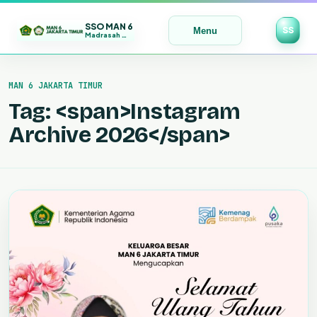
SSO MAN 6
SS
Menu
Madrasah Maju | Bermutu | Mendunia
Lewati
ke
MAN 6 JAKARTA TIMUR
konten
Tag: <span>Instagram
Archive 2026</span>